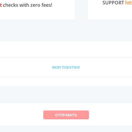
Всего товара в корзине
(шт)
SUPPORT
ht
t
checks with zero fees!
Сумма к оплате (без скидок)
Руб.
МОИ ПОКУПКИ