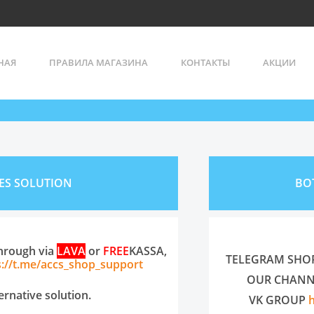
НАЯ
ПРАВИЛА МАГАЗИНА
КОНТАКТЫ
АКЦИИ
ES SOLUTION
BO
through via
LAVA
or
FREE
KASSA,
TELEGRAM SHO
s://t.me/accs_shop_support
OUR CHAN
ternative solution.
VK GROUP
Всего позиций в корзине